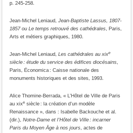
p. 245-258.
Jean-Michel Leniaud,
Jean-Baptiste Lassus, 1807-
1857 ou Le temps retrouvé des cathédrales
, Paris,
Arts et métiers graphiques, 1980.
e
Jean-Michel Leniaud,
Les cathédrales au xix
siècle
:
é
tude du service des
é
difices dioc
é
sains
,
Paris, Économica : Caisse nationale des
monuments historiques et des sites, 1993.
Alice Thomine-Berrada, « L’Hôtel de Ville de Paris
e
au xix
siècle : la création d’un modèle
Renaissance », dans : Isabelle Backouche et al.
(dir.),
Notre-Dame et l’Hôtel de Ville
: incarner
Paris du Moyen
Â
ge
à
nos jours
, actes de