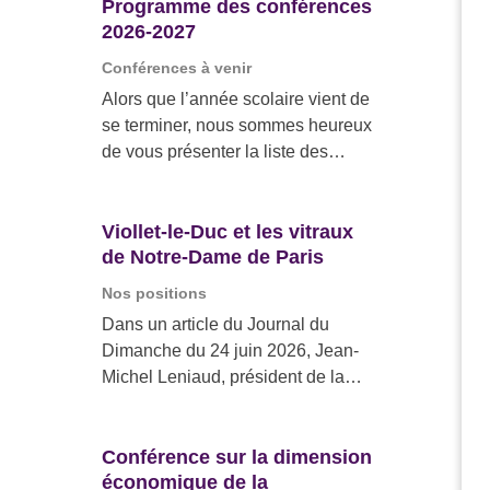
Programme des conférences
2026-2027
Conférences à venir
Alors que l’année scolaire vient de
se terminer, nous sommes heureux
de vous présenter la liste des
conférences que nous
organiserons pour la prochaine
année scolaire. De nombreux
Viollet-le-Duc et les vitraux
de Notre-Dame de Paris
aspects de la cathédrale, de son
histoire, de sa restauration, de sa
Nos positions
gestion… vous serons présentés
Dans un article du Journal du
par nos intervenants invités. Le 1er
Dimanche du 24 juin 2026, Jean-
octobre 2026 à l’IESA, 16, rue
Michel Leniaud, président de la
Claude-Bernard, amphithéâtre
Société des Amis de Notre-Dame,
René-Dumont, à 18h30Emmanuel
éclaire le rôle d’Eugène Viollet-le-
Pénicaut, conservateur général du
Duc dans l’histoire des vitraux de
Conférence sur la dimension
patrimoine, directeur des
économique de la
Notre-Dame de Paris. Son