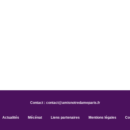
Contact :
contact@amisnotredameparis.fr
Actualités
Mécénat
Liens partenaires
Mentions légales
Con