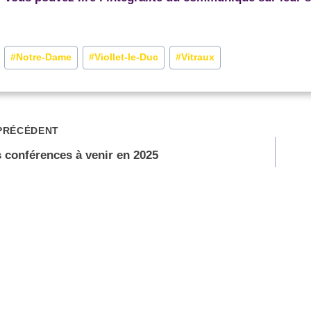
#
Notre-Dame
#
Viollet-le-Duc
#
Vitraux
PRÉCÉDENT
 conférences à venir en 2025